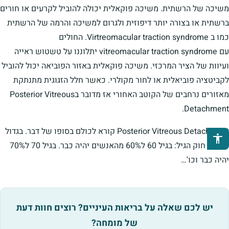
משיכה של הרשתית. משיכה פוקאלית יכולה להוביל לקרעים או חורים
ברשתית או בצורה יותר דיפוזית ולגרום למשיכה והרמה של הרשתית
כמו ב Virtreomacular traction syndrome. החולים
עם vitreomacular traction syndrome יתלוננו על טשטוש ראייה
ועיוות של הציר המרכזי. משיכה פוקאלית באזור הפוביאה יכול להוביל
לקביטציה פוביאלית או לחור מקולרי. כאשר חלל הזגוגית מתנתקת
מאזורים נרחבים של הקוטב האחורי אז מדובר בPosterior Vitreous
Detachment.
Posterior Vitreous Detachment קורא לכולם בסופו של דבר. בגדול
פתיחת סרגל נגישות
זה לפי חוק הגיל: בגיל 60 ל60% מהאנשים יהיה כבר. בגיל 70 ל70%
יהיה כבר וכו'…
יש לכם שאלה על בריאות העיניים? רוצים חוות דעת
של מומחה?