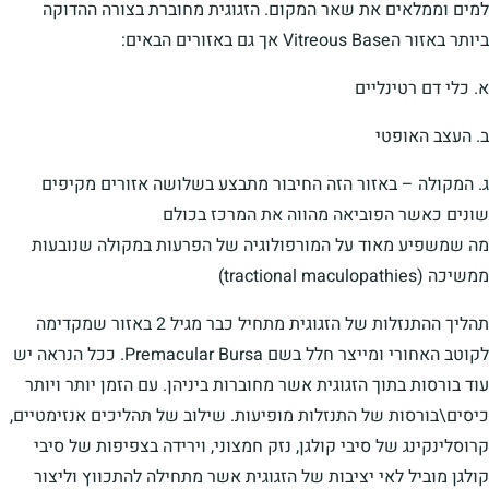
למים וממלאים את שאר המקום. הזגוגית מחוברת בצורה ההדוקה
ביותר באזור הVitreous Base אך גם באזורים הבאים:
א. כלי דם רטינליים
ב. העצב האופטי
ג. המקולה – באזור הזה החיבור מתבצע בשלושה אזורים מקיפים
שונים כאשר הפוביאה מהווה את המרכז בכולם
מה שמשפיע מאוד על המורפולוגיה של הפרעות במקולה שנובעות
ממשיכה (tractional maculopathies)
תהליך ההתנזלות של הזגוגית מתחיל כבר מגיל 2 באזור שמקדימה
לקוטב האחורי ומייצר חלל בשם Premacular Bursa. ככל הנראה יש
עוד בורסות בתוך הזגוגית אשר מחוברות ביניהן. עם הזמן יותר ויותר
כיסים\בורסות של התנזלות מופיעות. שילוב של תהליכים אנזימטיים,
קרוסלינקינג של סיבי קולגן, נזק חמצוני, וירידה בצפיפות של סיבי
קולגן מוביל לאי יציבות של הזגוגית אשר מתחילה להתכווץ וליצור