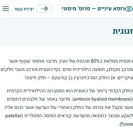
תפריט
רופא עיניים — פרופ' מימוני
יצירת קשר
עברית
זגוגית
הזגוגית ממלאת כ80% מהנפח של העין. מדובר מחומר שקוף אשר
מורכב מקולגן, חומצה הילורינית ומים. גוף הזגוגית מורכב משני חלקים
עיקריים: א) החלק המרכזיגרעין ב) קורטקס – חלק חיצוני.
החלק הקדמי ביותר של הזגוגית הוא הממברנה ההילואידית הקדמית
(anterior hyaloid membrane). מדובר באזור של חלבונים דחוסים
אשר מקבל את צורתו של החלק האחורי של העדשה אשר נכנס אליו.
לשקע שנוצר כתוצאה מהעדשה קוראים הפוסה הפטלרית (patellar
fossa).