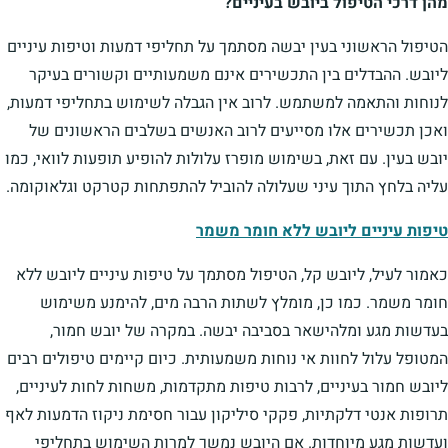
מהן דרכי הטיפול ביובש בעיניים?
הטיפול הראשוני בעין יבשה מסתמך על תחליפי דמעות וטיפות עיניים
ליובש. ההבדלים בין התכשירים אינם משמעותיים וקשורים בעיקר
לנוחות והתאמה למשתמש. לרוב אין הגבלה לשימוש בתחליפי דמעות,
ואכן תכשירים אלו מסייעים לרוב האנשים בשלבים הראשונים של
יובש בעין. עם זאת, בשימוש מופרז עלולות להופיע תופעות לוואי, כמו
עליה בלחץ התוך עיני שעלולה להוביל להתפתחות קטרקט וגלאוקומה.
טיפות עיניים ליובש ללא חומר משמר
כאמור לעיל, ליובש קל, הטיפול מסתמך על טיפות עיניים ליובש ללא
חומר משמר. כמו כן, מומלץ לשתות הרבה מים, להימנע משימוש
בעדשות מגע ומלהישאר בסביבה יבשה. במקרה של יובש חמור,
המטופל עלול לחוות אי נוחות משמעותית. כיום קיימים טיפולים רבים
ליובש חמור בעיניים, לרבות טיפות מתקדמות, משחות לחות לעיניים,
תרופות אנטי דלקתיות, פקקי סיליקון עבור חסימת ניקוז הדמעות לאף
ועדשות מגע מיוחדות. אם היובש נמשך למרות השימוש בתחליפי