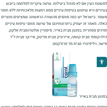
למשטח העין אם לא מנוהל ביעילות. שיטה עיקרית למלחמה ביובש
בעיניים היא שימוש בטיפות עיניים מסוג דמעות מלאכותיות ללא חומר
משמר. בישראל יש כמה מותגים מהשורה הראשונה שמציעים מוצרים
כאלה. מאמר זה יעמיק ביתרונותיהם של שישה מותגי טיפות עיניים
זמינים מסחרית: בפנטן מבית באייר, סיסטיין אולטרהמבית אלקון,
הילו-קומוד מבית קוומה, איירוניק מבית מדיטק, איי-קר מבית ד”ר
פישר, ו-ליפיטיר מבית מד פרודקטס.
פתיחת סרגל נגישות
בפנטן מבית באייר
טיפות עיניים בפנטן מבית באייר הן בחירה יוצאת דופן למלחמה ביובש