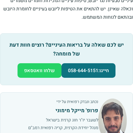
עיניים טבעיות נגד יובש, טיפות עיניים המכילות חומרים משמרים
וכאלה שאינן. יש להתאים את הטיפות ליובש בעיניים לחומרת היובש
ובהתאם לנוחות המשתמש.
יש לכם שאלה על בריאות העיניים? רוצים חוות דעת
של מומחה?
חייגו:
058-644-5151
שלחו וואטסאפ
נכתב ונבדק רפואית על ידי
פרופ' מייקל מימוני
לשעבר יו"ר חוג קרנית בישראל
מנהל יחידת הקרנית, קריה רפואית רמב"ם