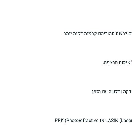
ם לרשת מהוריהם קרניות דקות יותר.
איכות הראייה.
 דקה וחלשה עם הזמן.
אנשים שעברו ניתוחי עיניים, כמו LASIK (Laser-Assisted In Situ Keratomileusis) או PRK (Photorefractive