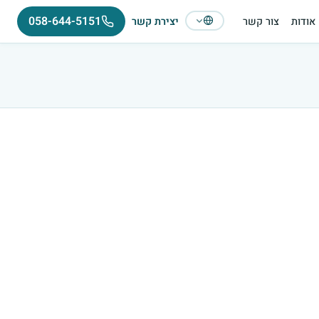
058-644-5151
אודות
צור קשר
יצירת קשר
עברית