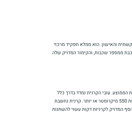
שתית והאישון. הוא ממלא תפקיד מרכזי
רכבת ממספר שכבות, והקימור המדויק שלה
 הממוצע. עובי הקרנית נמדד בדרך כלל
במיקרומטרים (מיקרומטר). עובי קרנית תקינה נמדדת בדרך כלל בסביבות 550 מיקרומטר או יותר. קרנית נחשבת
את, חשוב לציין שהסף המדויק לקרניות דקות עשוי להשתנות