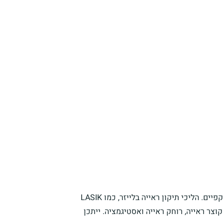
כן, קרנית דקה נחשבת בדרך כלל כהתווית נגד לניתוח לייזר להסרת משקפיים. הליכי תיקון ראייה בלייזר, כמו LASIK
 קוצר ראייה, רוחק ראייה ואסטיגמציה. ייתכן