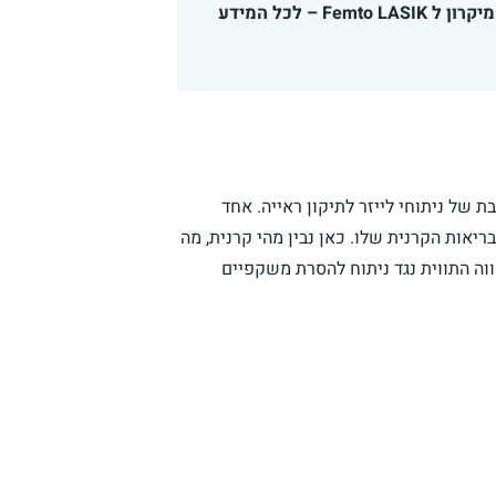
עובי קרנית מינימלי לניתוח לייזר הוא 450 מיקרון ל PRK או 490 מיקרון ל Femto LASIK – לכל המידע
של ניתוחי לייזר לתיקון ראייה. אחד
אות הקרנית שלו. כאן נבין מהי קרנית, מה
ווה התווית נגד ניתוח להסרת משקפיים