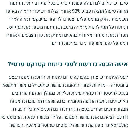
סיכון שיכולים לגרום להופעת הקטרקט בגיל מוקדם יותר. הניתוח
מהווה טיפול מוצלח עם כ-98% אחוזי הצלחה ושיפור הראייה באופן
משמעותי. חלק מהמטופלים יצטרכו להיעזר במשקפי ראייה לאחר
הניתוח על מנת להנות מראייה מיטבית. הניתוח משפר את הפוקוס ,
מפחית את הסינוור מאורות בוהקים ומחזק את גוון הצבעים ולאחריו
המטופל נהנה משיפור ניכר באיכות החיים.
איזה הכנה נדרשת לפני ניתוח קטרקט פרטי?
לפני הניתוח יש צורך בהערכה טרום ניתוחית. הרופא המנתח יבצע
ביומטריה – מדידות לצורך התאמת העדשה שתושתל בהמשך ויתשאל
בנוגע להיסטוריה רפואית עינית וכללית. במהלך הניתוח מורחבים
האישונים וניתנת הרדמה מקומית. ברגע שההרדמה עובדת המנתח
מבצע חתכים זעירים בקצה הקרנית דרכם מכניס את כלי העבודה
ודרכם יוציא גם את העדשה הפגועה. על ידי מכשיר פאקו , המבוסס על
אולטרסאונד, מפורקת העדשה לרסיסים שמוסרים מהעין. העדשה