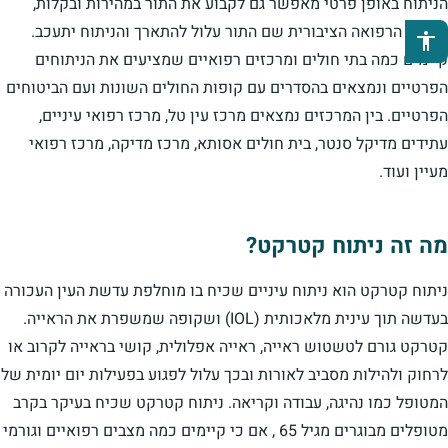
הניתוח באופן פרטי מאפשר גם לקבוע את התור במהירות ובקלות,
לעומת הרפואה הציבורית שם התור עלול להתארך והניתוח יתעכב.
פתיחת סרגל נגישות
קיימים כמה בתי חולים ומרכזים רפואיים שמציעים את הניתוחים
הפרטיים ונמצאים בהסדרים עם קופות החולים השונות ועם הביטוחים
הפרטיים. בין המרכזים נמצאים מרכז עין טל, מרכז רפואי עיניים,
עתידים מדיקל סנטר, בית חולים אסותא, מרכז מדיקה, מרכז רפואי
מעיין ועוד.
מה זה ניתוח קטרקט?
ניתוח קטרקט הוא ניתוח עיניים שכיח בו מוחלפת עדשת העין העכורה
בעדשה תוך עינית מלאכותית (IOL) ושקופה שמשפרת את הראייה.
קטרקט גורם לטשטוש ראייה, ראייה אפלולית, קושי בראייה לקרוב או
לרחוק ולהילות מסביב לאורות ובכך עלול לפגוע בפעילות יום יומית של
המטופל כמו נהיגה, עבודה וקריאה. ניתוח קטרקט שכיח בעיקר בקרב
מטופלים מבוגרים מגיל 65 , אם כי קיימים כמה מצבים רפואיים וגורמי