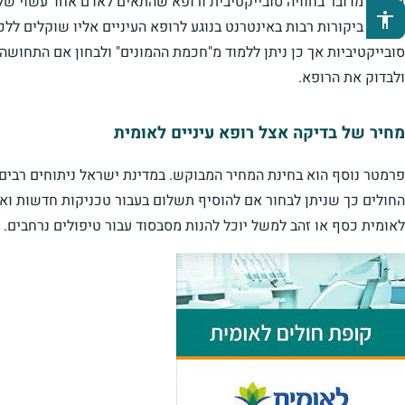
כמו כן מדובר בחוויה סובייקטיבית ורופא שהתאים לאדם אחד עשוי שלא
פתיחת סרגל נגישות
למצוא ביקורות רבות באינטרנט בנוגע לרופא העיניים אליו שוקלים ללכ
סובייקטיביות אך כן ניתן ללמוד מ"חכמת ההמונים" ולבחון אם התחושה
ולבדוק את הרופא.
מחיר של בדיקה אצל רופא עיניים לאומית
פרמטר נוסף הוא בחינת המחיר המבוקש. במדינת ישראל ניתוחים רבים מ
החולים כך שניתן לבחור אם להוסיף תשלום בעבור טכניקות חדשות וא
לאומית כסף או זהב למשל יוכל להנות מסבסוד עבור טיפולים נרחבים.