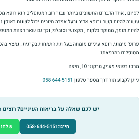
לסיום , אחד הדברים החשובים ביותר עבור רוב המטופלים הוא רופא מס
עשויה להיות קשה ורופא אדיב ובעל אוירה חיובית יכול לשנות באופן נ
להיות תומך, ממוקד בלקוח , מקצועי וסובלני, וכך גם שאר הצוות המטפל
פרופ' מימוני, רופא עיניים מומחה בעל תת התמחות בקרנית , נמצא בה
מטופלים במרפאתו:
מרכז רפואי מעיין, מרקוני 10, חיפה
ניתן לקבוע תור דרך מספר טלפון
058-644-5151
יש לכם שאלה על בריאות העיניים? רוצים 
חייגו:
058-644-5151
שלחו 