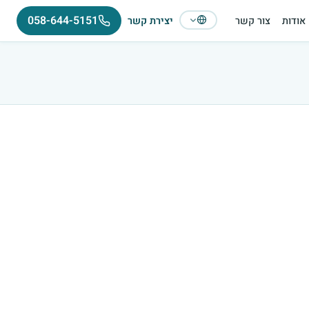
058-644-5151
אודות
צור קשר
יצירת קשר
עברית