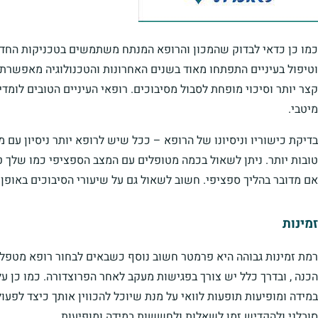
כמו כן כדאי לבדוק שהמכון והרופא המנתח משתמשים בטכניקות החדש
וטיפול בעיניים התפתחו מאוד בשנים האחרונות והטכנולוגיה מאפשרת 
קצר יותר וסיכוי מופחת לסבול מסיבוכים. רופאי העיניים הטובים לומ
מיטבי.
בדיקת כישוריו וניסיונו של הרופא – ככל שיש לרופא יותר ניסיון עם מ
טובות יותר. ניתן לשאול בכמה מטופלים עם המצב הספציפי כמו שלך ט
אם מדובר בהליך ספציפי. חשוב לשאול גם על שיעורי הסיבוכים באופן 
זמינות
רמת זמינות גבוהה היא פרמטר חשוב נוסף כשבאים לבחור רופא מטפל. ל
הכנה , ובדרך כלל יש צורך בפגישות מעקב לאחר הפרוצדורה. כמו כן על
במידה ומופיעות תופעות לוואי על מנת שיוכל להכווין אותך כיצד לפעול
סובלני ולהקדיש זמן לשאלות ולחששות במידה ומופיעות.